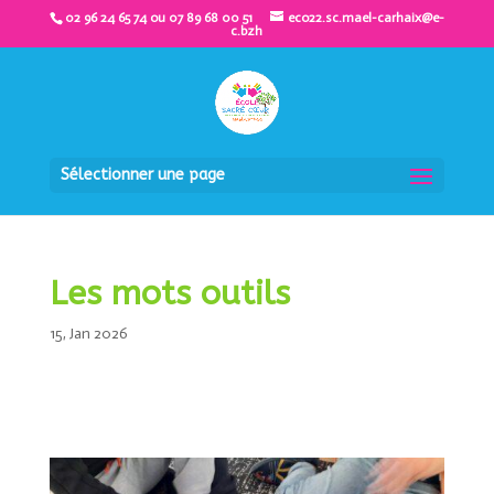
02 96 24 65 74 ou 07 89 68 00 51
eco22.sc.mael-carhaix@e-
c.bzh
Sélectionner une page
Les mots outils
15, Jan 2026